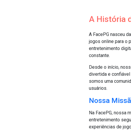
A História
A FacePG nasceu da 
jogos online para o 
entretenimento digi
constante.
Desde o início, noss
divertida e confiáv
somos uma comunida
usuários.
Nossa Miss
Na FacePG, nossa mi
entretenimento segu
experiências de jog