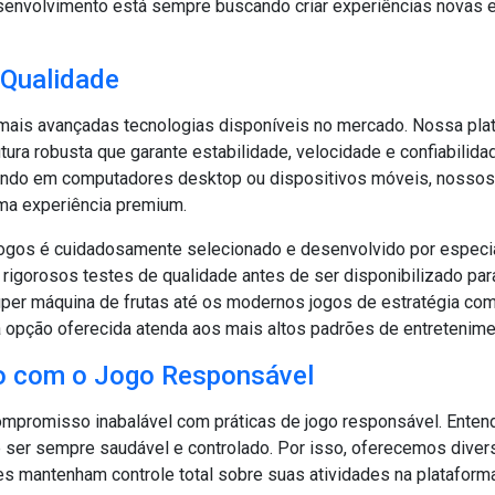
envolvimento está sempre buscando criar experiências novas 
 Qualidade
 mais avançadas tecnologias disponíveis no mercado. Nossa pla
tura robusta que garante estabilidade, velocidade e confiabilid
gando em computadores desktop ou dispositivos móveis, nosso
ma experiência premium.
jogos é cuidadosamente selecionado e desenvolvido por especial
 rigorosos testes de qualidade antes de ser disponibilizado par
per máquina de frutas até os modernos jogos de estratégia com
 opção oferecida atenda aos mais altos padrões de entretenime
 com o Jogo Responsável
mpromisso inabalável com práticas de jogo responsável. Ente
 ser sempre saudável e controlado. Por isso, oferecemos diver
s mantenham controle total sobre suas atividades na plataforma