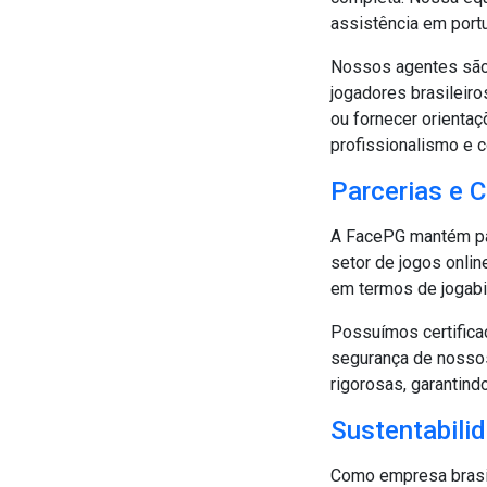
assistência em port
Nossos agentes são
jogadores brasileiro
ou fornecer orienta
profissionalismo e c
Parcerias e C
A FacePG mantém par
setor de jogos onli
em termos de jogabi
Possuímos certifica
segurança de nossos
rigorosas, garantin
Sustentabili
Como empresa brasil