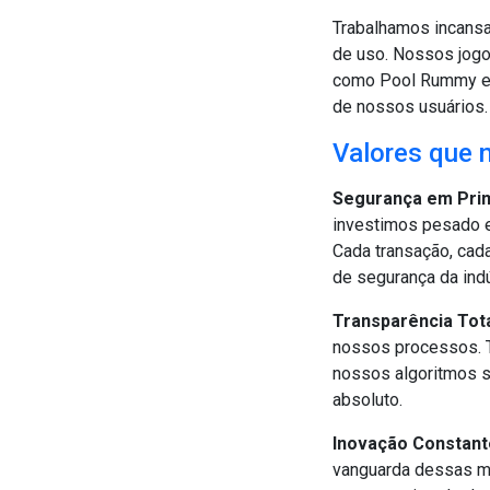
Trabalhamos incansa
de uso. Nossos jogos
como Pool Rummy e 
de nossos usuários.
Valores que 
Segurança em Prim
investimos pesado e
Cada transação, cad
de segurança da indú
Transparência Tota
nossos processos. T
nossos algoritmos s
absoluto.
Inovação Constant
vanguarda dessas m