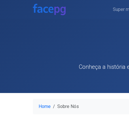
Super m
Conheça a história 
Home
Sobre Nós