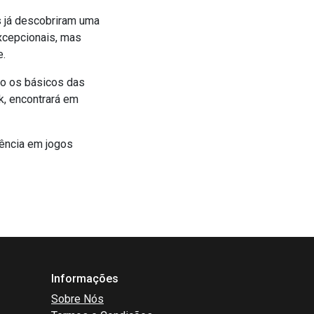
s já descobriram uma
xcepcionais, mas
e.
do os básicos das
k, encontrará em
iência em jogos
Informações
Sobre Nós