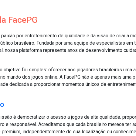
 da FacePG
paixão por entretenimento de qualidade e da visão de criar a m
público brasileiro. Fundada por uma equipe de especialistas em 
tal, nossa plataforma representa anos de desenvolvimento cuid
o objetivo foi simples: oferecer aos jogadores brasileiros uma al
el no mundo dos jogos online. A FacePG não é apenas mais uma p
de dedicada a proporcionar momentos únicos de entretenimen
ão
ssão é democratizar o acesso a jogos de alta qualidade, propo
ro e responsável. Acreditamos que cada brasileiro merece ter 
o premium, independentemente de sua localização ou conhecimen