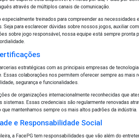
uguês através de múltiplos canais de comunicação.
 especialmente treinados para compreender as necessidades e
s. Seja para esclarecer dúvidas sobre nossos jogos, auxiliar co
ções sobre jogo responsável, nossa equipe está sempre pronta p
ordialidade.
ertificações
cerias estratégicas com as principais empresas de tecnologia
ne. Essas colaborações nos permitem oferecer sempre as mais 
lidade, segurança e funcionalidades.
ções de organizações internacionalmente reconhecidas que ate
 sistemas. Essas credenciais são regularmente renovadas atra
do que mantenhamos sempre os mais altos padrões da indústria.
dade e Responsabilidade Social
eira, a FacePG tem responsabilidades que vão além do entret