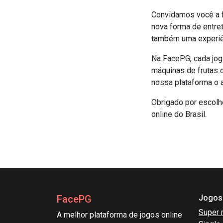
Convidamos você a f
nova forma de entre
também uma experiên
Na FacePG, cada jog
máquinas de frutas 
nossa plataforma o a
Obrigado por escolh
online do Brasil.
FacePG
Jogos
Super 
A melhor plataforma de jogos online