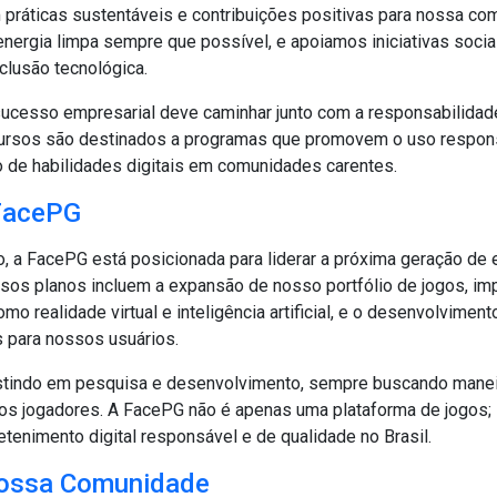
ráticas sustentáveis e contribuições positivas para nossa c
energia limpa sempre que possível, e apoiamos iniciativas socia
nclusão tecnológica.
ucesso empresarial deve caminhar junto com a responsabilidade 
ursos são destinados a programas que promovem o uso respons
 de habilidades digitais em comunidades carentes.
 FacePG
o, a FacePG está posicionada para liderar a próxima geração de
Nossos planos incluem a expansão de nosso portfólio de jogos, i
mo realidade virtual e inteligência artificial, e o desenvolvimen
 para nossos usuários.
stindo em pesquisa e desenvolvimento, sempre buscando manei
os jogadores. A FacePG não é apenas uma plataforma de jogos
retenimento digital responsável e de qualidade no Brasil.
Nossa Comunidade