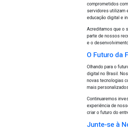
comprometidos com p
servidores utilizam 
educação digital e i
Acreditamos que o s
parte de nossos rec
e o desenvolvimento
O Futuro da
Olhando para o futur
digital no Brasil. 
novas tecnologias co
mais personalizados
Continuaremos inve
experiência de noss
criar o futuro do ent
Junte-se à 